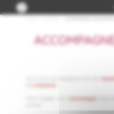
Panneau de gestion des cookies
ACCUEIL
NOS OFFRES
ACCOMPAGNEMENT DÉVELOPPEMENT
ACCOMPAGNE
Nous vous accompagnons lors de l’
acqui
de
croissance
.
Notre équipe vous
accompagne
dans le
sociaux.