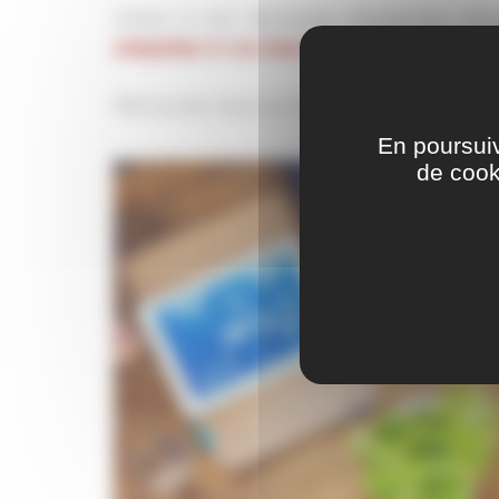
Grâce à nos domaines d’expertise, nou
adaptées à vos besoins
(transmettre, ach
Retrouvez nous sur le site
FUSACQ
En poursuiv
de cook