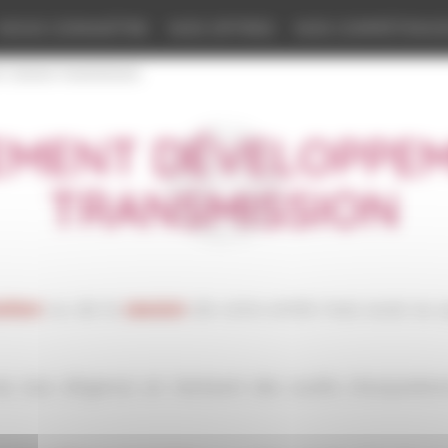
NOUS CONNAÎTRE
NOS OFFRES
NOS COMPÉTENC
 CESSION TRANSMISSION
MENT DÉVELOPPEM
TRANSMISSION
sition
ou de la
cession
de votre entité mais aussi au q
s due diligence en réalisant des audits d’acquisition