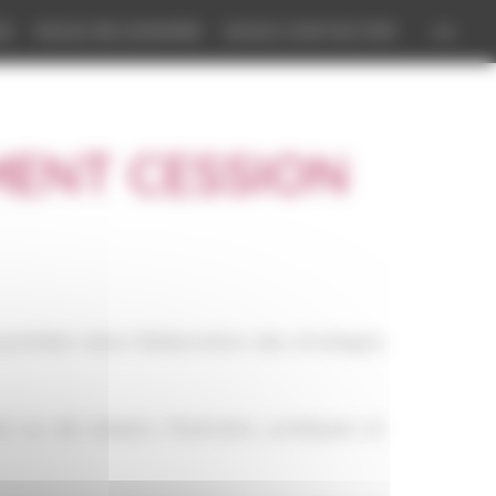
ES
NOUS REJOINDRE
NOUS CONTACTER
ENT CESSION
uotidien dans l’élaboration des stratégies
s ou de cession, financiers, juridiques et